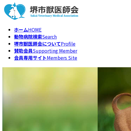
コ
ナ
ン
ビ
テ
ゲ
ン
ー
ホーム
HOME
ツ
シ
動物病院検索
Search
へ
ョ
堺市獣医師会について
Profile
ス
ン
賛助会員
Supporting Member
キ
に
会員専用サイト
Members Site
ッ
移
プ
動