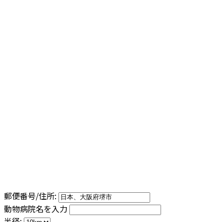
郵便番号/住所:
動物病院名を入力
半径: