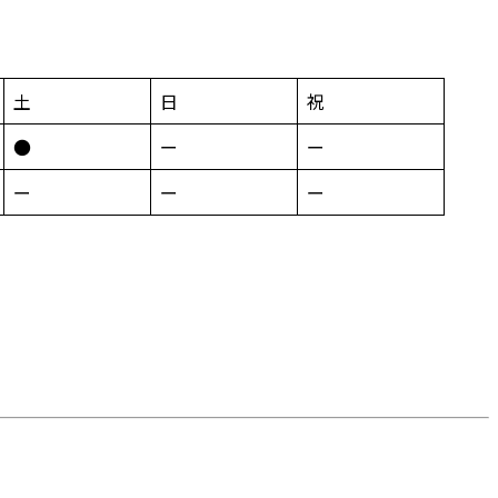
土
日
祝
●
ー
ー
ー
ー
ー