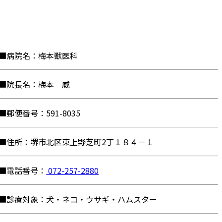
■病院名：梅本獣医科
■院長名：梅本 威
■郵便番号：591-8035
■住所：堺市北区東上野芝町2丁１８４－１
■電話番号：
072-257-2880
■診療対象：犬・ネコ・ウサギ・ハムスター