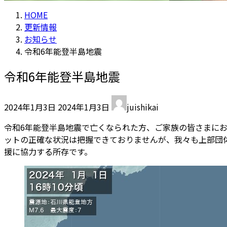
HOME
更新情報
お知らせ
令和6年能登半島地震
令和6年能登半島地震
最
2024年1月3日
2024年1月3日
juishikai
終
更
令和6年能登半島地震で亡くなられた方、ご家族の皆さまに
新
ットの正確な状況は把握できておりませんが、我々も上部団
日
援に協力する所存です。
時
: