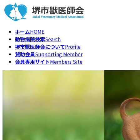
コ
ナ
ン
ビ
テ
ゲ
ン
ー
ホーム
HOME
ツ
シ
動物病院検索
Search
へ
ョ
堺市獣医師会について
Profile
ス
ン
賛助会員
Supporting Member
キ
に
会員専用サイト
Members Site
ッ
移
プ
動