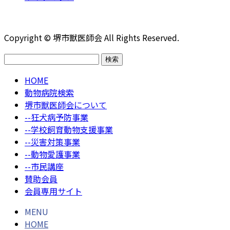
Copyright © 堺市獣医師会 All Rights Reserved.
検
索:
HOME
動物病院検索
堺市獣医師会について
--狂犬病予防事業
--学校飼育動物支援事業
--災害対策事業
--動物愛護事業
--市民講座
賛助会員
会員専用サイト
MENU
HOME