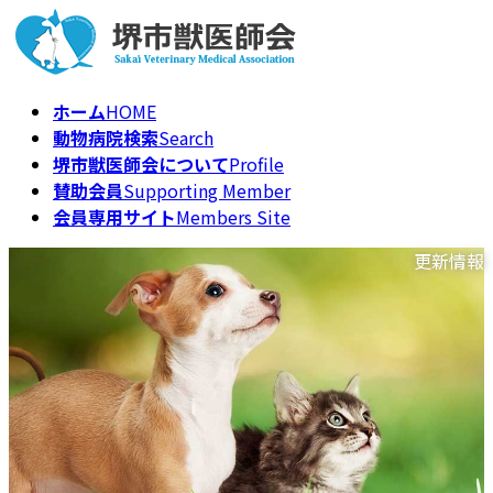
コ
ナ
ン
ビ
テ
ゲ
ン
ー
ホーム
HOME
ツ
シ
動物病院検索
Search
へ
ョ
堺市獣医師会について
Profile
ス
ン
賛助会員
Supporting Member
キ
に
会員専用サイト
Members Site
ッ
移
プ
動
更新情報