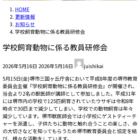
HOME
更新情報
お知らせ
学校飼育動物に係る教員研修会
学校飼育動物に係る教員研修会
最
2026年5月16日
2026年5月16日
juishikai
終
更
5月15日(金)堺市三国ヶ丘庁舎において平成8年度の堺市教育
新
委員会主催『学校飼育動物に係る教員研修会』が開催され、
日
当会より2名の獣医師が講師として参加しました。平成31年
時
には堺市内の学校で125匹飼育されていたウサギは令和8年
:
時点で30匹まで減少してしまい、学校での動物飼育は年々
減少しています。堺市獣医師会では小学校にゲストティーチ
ャーを派遣し、子供たちに動物と触れ合うことの楽しさ、命
の大切さなどを知ってもらうため堺市教育委員会と協定を結
び、様々な活動をしています。